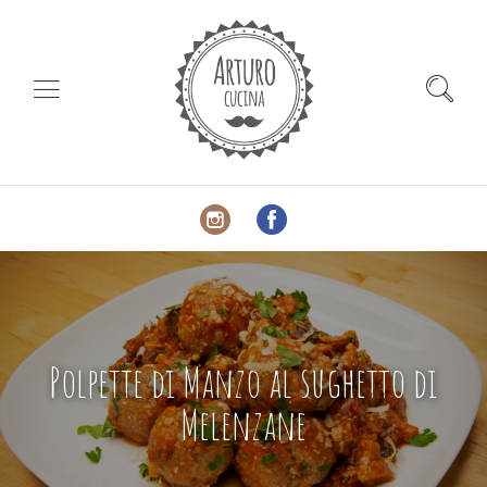
Polpette di Manzo al sughetto di
Melenzane