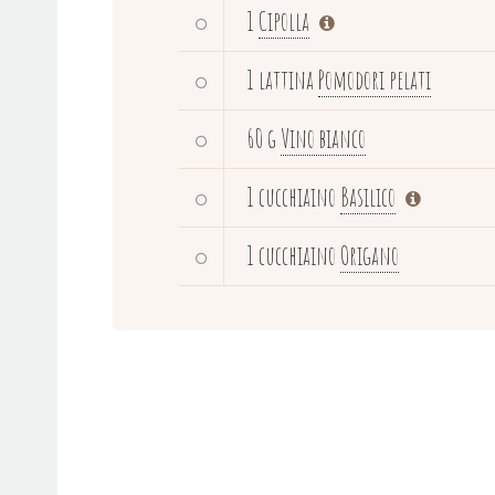
1
Cipolla
1 lattina
Pomodori pelati
60 g
Vino bianco
1 cucchiaino
Basilico
1 cucchiaino
Origano