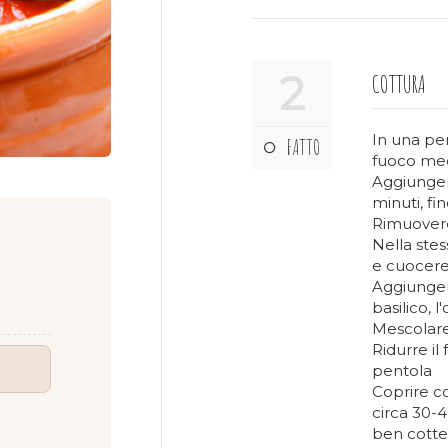
2
COTTURA
In una pen
FATTO
fuoco med
Aggiunger
minuti, f
Rimuovere
Nella stes
e cuocere
Aggiungere
basilico, l
Mescolare
Ridurre il
pentola
Coprire c
circa 30-4
ben cotte 