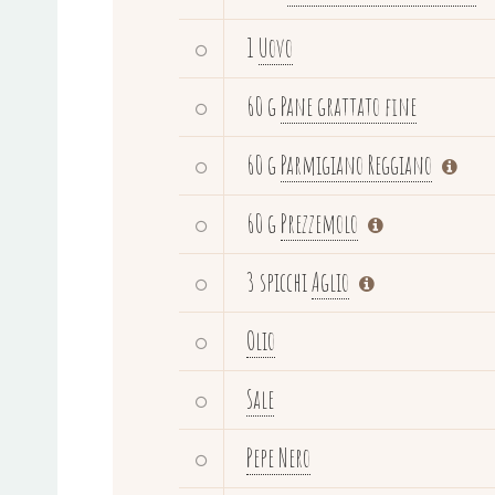
1
Uovo
60 g
Pane grattato fine
60 g
Parmigiano Reggiano
60 g
Prezzemolo
3 spicchi
Aglio
Olio
Sale
Pepe Nero