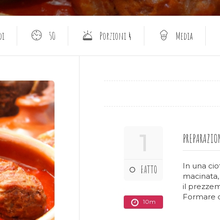
di
50
Porzioni 4
Media
1
PREPARAZIO
In una cio
FATTO
macinata, 
il prezzemo
Formare d
10m