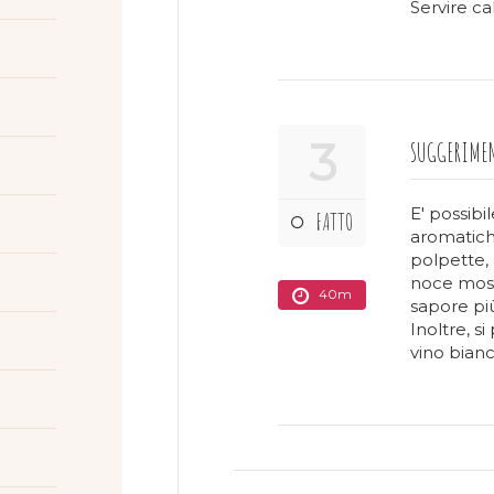
Servire c
3
SUGGERIME
E' possibi
FATTO
aromatich
polpette,
noce mosc
40m
sapore più
Inoltre, s
vino bian